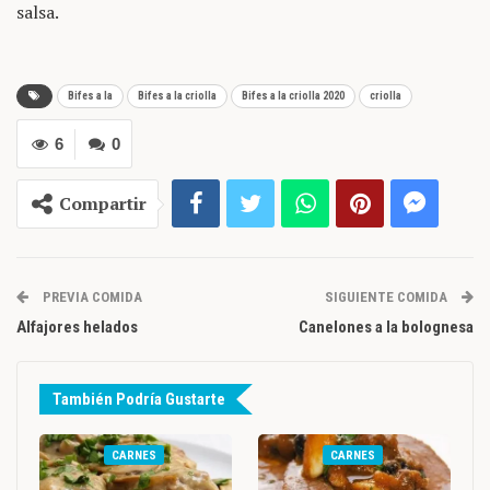
salsa.
Bifes a la
Bifes a la criolla
Bifes a la criolla 2020
criolla
6
0
Compartir
PREVIA COMIDA
SIGUIENTE COMIDA
Alfajores helados
Canelones a la bolognesa
También Podría Gustarte
CARNES
CARNES