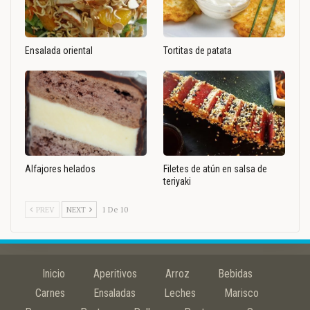
Ensalada oriental
Tortitas de patata
Alfajores helados
Filetes de atún en salsa de
teriyaki
PREV
NEXT
1 De 10
Inicio
Aperitivos
Arroz
Bebidas
Carnes
Ensaladas
Leches
Marisco